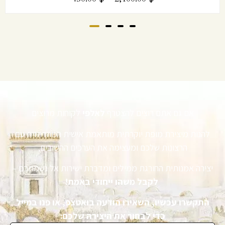
אם גם אתם רוצים להצטרף
לאלפי
לקוחות מרוצים
להנות מיצירת מופת יוקרתית מותאמת אישית המהדהדת עם
הרצונות שלכם ומעצימה את הערכים החשובים,
יצירה אמנותית החורגת ממילים ומדברת ישירות אל נשמתכם –
לקבל משהו ייחודי באמת!
התקשרו עכשיו, השאירו הודעה בואטצפ, או פנו במייל
כדי לבחור את היצירה שלכם: