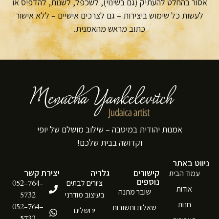
אסור בהחלט להעתיק (גם בשינוי), לשכפל, לשנות, להדפיס או
לעשות כל שימוש ביצירות – גם לצרכים אישיים – ללא אישור
כתוב מראש מהאמנית.
אמנות יהודית במיטבה – שילוב מושלם של יופי
וקדושה בבית שלכם!
ניווט באתר
קישורים
גלריה
יצירת קשר
עמוד הבית
נוספים
ציורים לבתים
052-764-
אודות
שובר מתנה
בעיצוב מודרני
5732
חנות
052-764-
שאלות ותשובות
ירושלים
5732