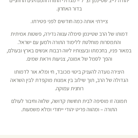
יהודה לייב שטיינמן זצ״ל – מגדולי התורה והמנהיגים הרוחניים
בדור האחרון.
ציירתי אותה כמה חודשים לפני פטירתו.
דמותו של הרב שטיינמן סימלה ענווה נדירה, פשטות אמיתית
והתמסרות מוחלטת ללימוד התורה ולמען עם ישראל.
במאור פניו, בחכמתו ובעצותיו ליווה רבבות אנשים בארץ ובעולם,
והפך לסמל של אמונה, צניעות ויראת שמים.
היצירה נועדה להעניק ביטוי מכובד, חי ומלא אור לדמותו
הגדולה של הרב, תוך שילוב בין אמנות מוקפדת לבין השראה
רוחנית עמוקה.
תמונה זו מוסיפה לבית תחושת קדושה, שלווה וחיבור לעולם
התורה – ומהווה פריט יהודי ייחודי ומלא משמעות.