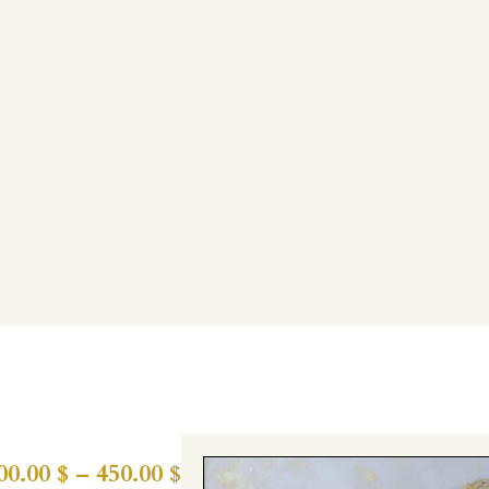
00.00
$
–
450.00
$