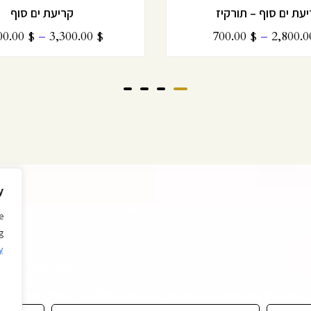
עת ים סוף – תורקיז
קריעת ים סוף
00.00
$
–
3,300.00
$
700.00
$
–
2,800.
y
אם גם אתם רוצים להצטרף
לאלפי
לקוחות מרוצים
e
g
ת יוקרתית מותאמת אישית המהדהדת עם הרצונות שלכם ומעצימה את 
y
תית החורגת ממילים ומדברת ישירות אל נשמתכם –
לקבל משהו ייחו
יו, השאירו הודעה בואטצפ, או פנו במייל כדי לבחור את היצ